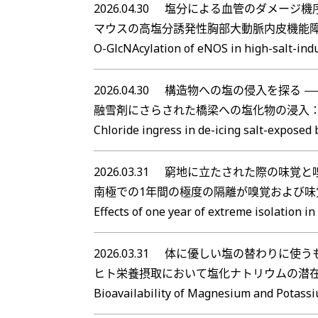
2026.04.30
塩分による血管のダメージ機
マウスの高塩分誘発性胸部大動脈内皮機能障害に
O-GlcNAcylation of eNOS in high-salt-indu
2026.04.30
構造物への塩の侵入を探る
融雪剤にさらされた橋梁への塩化物の浸入
Chloride ingress in de-icing salt-exposed
2026.03.31
窮地に立たされた際の味覚と
南極での1年間の極度の隔離が嗅覚および味
Effects of one year of extreme isolation in
2026.03.31
体に優しい塩の替わりに使う
ヒト栄養摂取において塩化ナトリウムの潜在
Bioavailability of Magnesium and Potassi