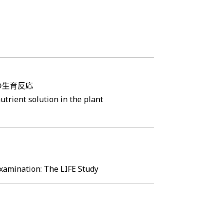
の生育反応
trient solution in the plant
Examination: The LIFE Study