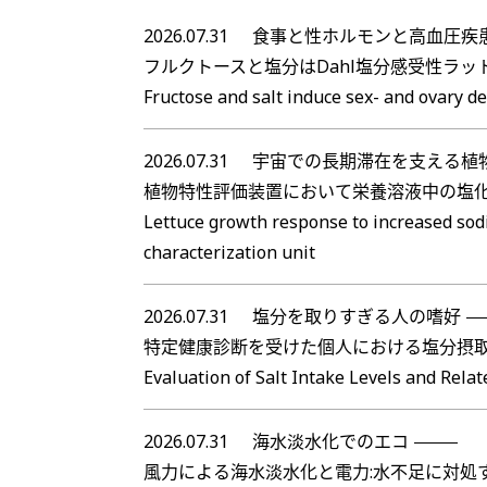
2026.07.31
食事と性ホルモンと高血圧疾
フルクトースと塩分はDahl塩分感受性ラ
Fructose and salt induce sex- and ovary d
2026.07.31
宇宙での長期滞在を支える植
植物特性評価装置において栄養溶液中の塩
Lettuce growth response to increased sodi
characterization unit
2026.07.31
塩分を取りすぎる人の嗜好
特定健康診断を受けた個人における塩分摂取量
Evaluation of Salt Intake Levels and Rela
2026.07.31
海水淡水化でのエコ
風力による海水淡水化と電力:水不足に対処