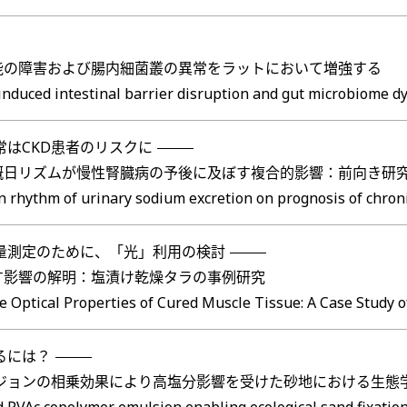
能の障害および腸内細菌叢の異常をラットにおいて増強する
t-induced intestinal barrier disruption and gut microbiome dy
はCKD患者のリスクに
概日リズムが慢性腎臓病の予後に及ぼす複合的影響：前向き研
an rhythm of urinary sodium excretion on prognosis of chron
量測定のために、「光」利用の検討
す影響の解明：塩漬け乾燥タラの事例研究
 Optical Properties of Cured Muscle Tissue: A Case Study o
るには？
ルジョンの相乗効果により高塩分影響を受けた砂地における生態