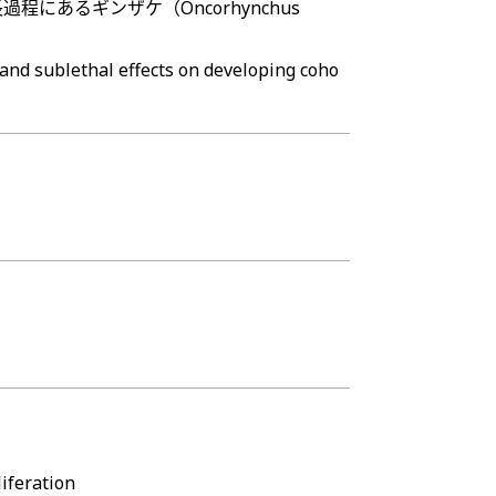
あるギンザケ（Oncorhynchus
l and sublethal effects on developing coho
liferation