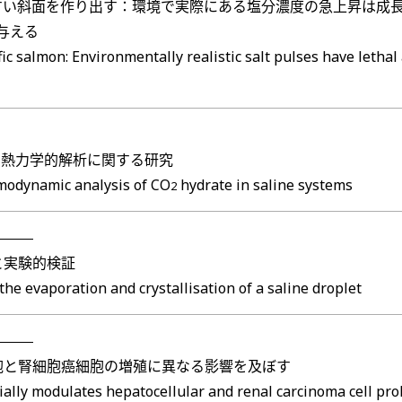
斜面を作り出す：環境で実際にある塩分濃度の急上昇は成長過程に
を与える
ific salmon: Environmentally realistic salt pulses have letha
と熱力学的解析に関する研究
modynamic analysis of CO
hydrate in saline systems
2
と実験的検証
he evaporation and crystallisation of a saline droplet
胞と腎細胞癌細胞の増殖に異なる影響を及ぼす
ially modulates hepatocellular and renal carcinoma cell pro