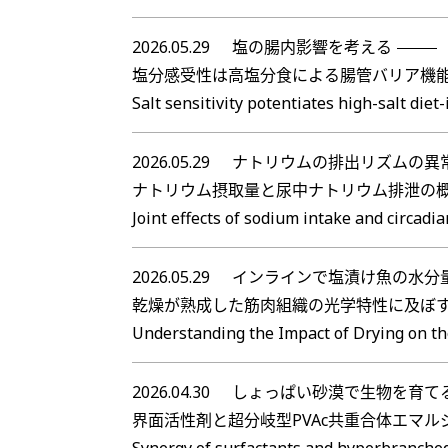
2026.05.29
塩の腸内影響を考える
塩分感受性は高塩分食による腸管バリア機
Salt sensitivity potentiates high-salt die
2026.05.29
ナトリウムの排出リズムの異常
ナトリウム摂取量と尿中ナトリウム排泄の
Joint effects of sodium intake and circadi
2026.05.29
インラインで塩漬け魚の水分
乾燥が熟成した筋肉組織の光学特性に及ぼ
Understanding the Impact of Drying on the
2026.04.30
しょっぱい砂漠で生物を育て
界面活性剤と超分岐型PVAc共重合体エマ