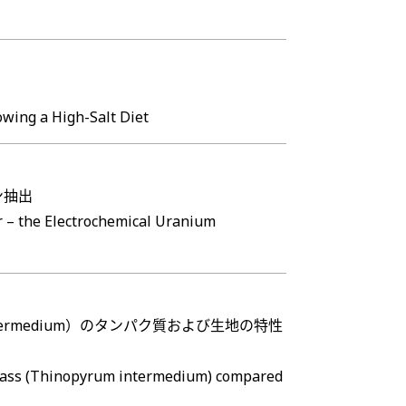
owing a High-Salt Diet
ン抽出
r – the Electrochemical Uranium
ermedium）のタンパク質および生地の特性
tgrass (Thinopyrum intermedium) compared