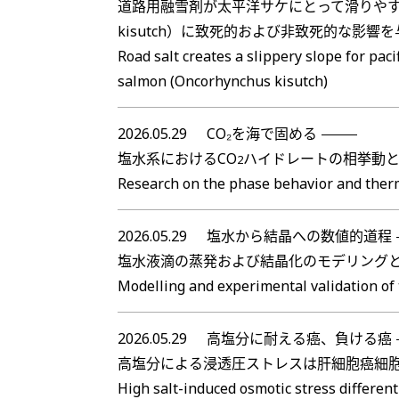
道路用融雪剤が太平洋サケにとって滑りやすい
kisutch）に致死的および非致死的な影響
Road salt creates a slippery slope for pac
salmon (Oncorhynchus kisutch)
2026.05.29
CO₂を海で固める
塩水系におけるCO
ハイドレートの相挙動
2
Research on the phase behavior and ther
2026.05.29
塩水から結晶への数値的道程
塩水液滴の蒸発および結晶化のモデリング
Modelling and experimental validation of t
2026.05.29
高塩分に耐える癌、負ける癌
高塩分による浸透圧ストレスは肝細胞癌細
High salt-induced osmotic stress different