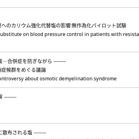
へのカリウム強化代替塩の影響:無作為化パイロット試験
ubstitute on blood pressure control in patients with resist
肢―合併症を防ぎながら
髄症候群をめぐる議論
ontroversy about osmotic demyelination syndrome
解
に散布される塩