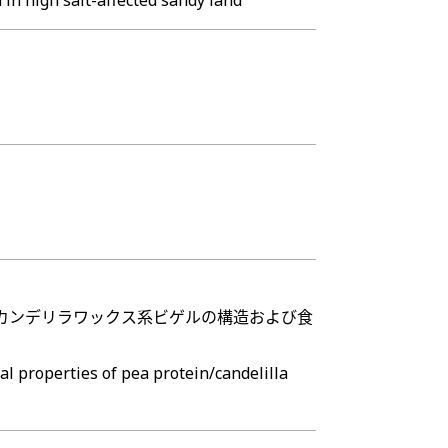
in high salt-affected sandy land
／カンデリラワックス系ビゲルの構造および食
al properties of pea protein/candelilla