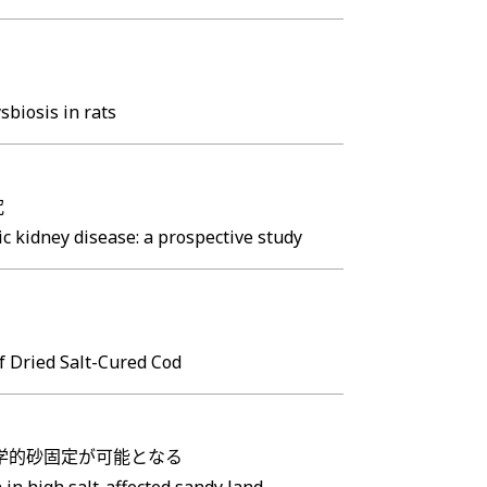
sbiosis in rats
究
ic kidney disease: a prospective study
f Dried Salt-Cured Cod
学的砂固定が可能となる