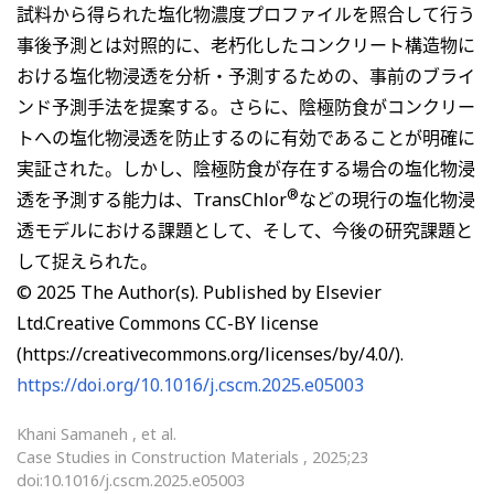
試料から得られた塩化物濃度プロファイルを照合して行う
事後予測とは対照的に、老朽化したコンクリート構造物に
おける塩化物浸透を分析・予測するための、事前のブライ
ンド予測手法を提案する。さらに、陰極防食がコンクリー
トへの塩化物浸透を防止するのに有効であることが明確に
実証された。しかし、陰極防食が存在する場合の塩化物浸
®
透を予測する能力は、TransChlor
などの現行の塩化物浸
透モデルにおける課題として、そして、今後の研究課題と
して捉えられた。
© 2025 The Author(s). Published by Elsevier
Ltd.Creative Commons CC-BY license
(https://creativecommons.org/licenses/by/4.0/).
https://doi.org/10.1016/j.cscm.2025.e05003
Khani Samaneh , et al.
Case Studies in Construction Materials , 2025;23
doi:10.1016/j.cscm.2025.e05003