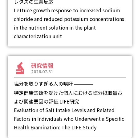
レタスの生育反応
Lettuce growth response to increased sodium
chloride and reduced potassium concentrations
in the nutrient solution in the plant
characterization unit
研究情報
2026.07.31
塩分を取りすぎる人の嗜好
―
特定健康診断を受けた個人における塩分摂取量お
よび関連要因の評価:LIFE研究
Evaluation of Salt Intake Levels and Related
Factors in Individuals who Underwent a Specific
Health Examination: The LIFE Study