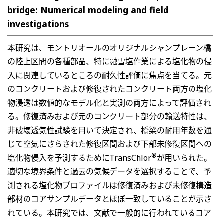
bridge: Numerical modeling and field
investigations
本研究は、モントリオールのオリジナルシャンプレーン橋
の陸上区間の各種部品、特に融雪塩作業による塩化物の侵
入に関連しているところの耐久性評価に焦点を当てる。元
のコンクリートおよび修復されたコンクリート両方の塩化
物浸透は数値的なモデル化と実測の両方によって評価され
る。修復済みおよび元のコンクリート部分の輸送特性は、
非破壊透気性試験を用いて決定され、橋梁の耐用年数を通
じて空気にさらされた修復区間および下部未修復区間への
®
塩化物侵入を予測するためにTransChlor
が用いられた。
適切な境界条件と過去の気候データを選択することで、予
測される塩化物プロファイルは修復済みおよび未修復構造
部材のコアサンプルデータとほぼ一致していることが示さ
れている。本研究では、文献で一般的に行われているコア