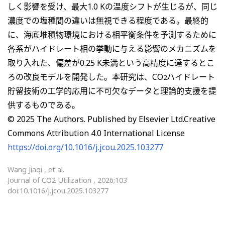
しく影響を受け、最大1.0 Kの温度シフトが生じるが、同じ
濃度での塩種間の違いは無視できる程度である。最終的
に、海底堆積物環境における相平衡条件を予測するために
各系がハイドレート相の挙動に与える影響のメカニズムを
取り入れた、偏差が0.25 K未満という高精度に達するとこ
ろの改良モデルを開発した。本研究は、CO
ハイドレート
2
貯留技術の工学的応用に不可欠なデータと理論的支援を提
供するものである。
© 2025 The Authors. Published by Elsevier Ltd.Creative
Commons Attribution 4.0 International License
https://doi.org/10.1016/j.jcou.2025.103277
Wang Jiaqi , et al.
Journal of CO2 Utilization , 2026;103
doi:10.1016/j.jcou.2025.103277