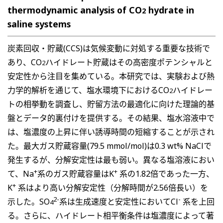
thermodynamic analysis of CO
hydrate in
2
saline systems
炭素回収・貯蔵(CCS)は気候変動に対処する重要な技術で
あり、CO
ハイドレート貯蔵はその高密度ポテンシャルと
2
安定性から注目を集めている。本研究では、実験および熱
力学的解析を通じて、塩水環境下におけるCO
ハイドレー
2
トの相挙動を調査し、貯留方法の最適化に向けた理論的基
盤とデータ的裏付けを提供する。その結果、塩水溶液中で
は、塩濃度の上昇に伴い誘導時間の短縮することが示され
た。最大ガス貯蔵容量(79.5 mmol/mol)は0.3 wt% NaClで
発生するが、分解安定性は最も弱い。異なる塩溶液におい
+
+
て、Na
系のガス貯蔵容量はK
系の1.82倍であった一方、
+
K
系はより高い分解安定性（分解時間が2.56倍長い）を
2-
-
示した。SO
系は生成速度と安定性においてCl
系を上回
4
る。さらに、ハイドレート相平衡条件は塩濃度によって著