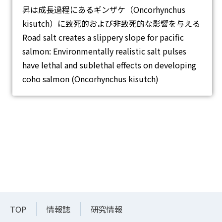
昇は成長過程にあるギンザケ（Oncorhynchus
kisutch）に致死的および非致死的な影響を与える
Road salt creates a slippery slope for pacific
salmon: Environmentally realistic salt pulses
have lethal and sublethal effects on developing
coho salmon (Oncorhynchus kisutch)
TOP
情報誌
研究情報