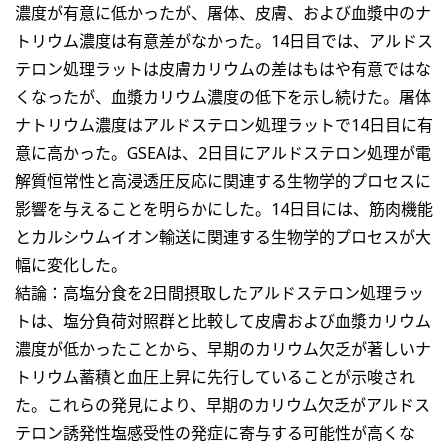
濃度が有意に低かったが、屠体、皮膚、および血漿中のナ
トリウム濃度は有意差がなかった。14日目では、アルドス
テロン処理ラットは皮膚カリウムの差はもはや有意ではな
くなったが、血漿カリウム濃度の低下を示し続けた。屠体
ナトリウム濃度はアルドステロン処理ラットで14日目に有
意に高かった。GSEAは、2日目にアルドステロン処理が電
解質恒常性と高浸透圧反応に関連する生物学的プロセスに
影響を与えることを明らかにした。14日目には、筋肉機能
とカルシウムイオン輸送に関連する生物学的プロセスが大
幅に変化した。
結論：高塩分食を2日間摂取したアルドステロン処理ラッ
トは、塩分負荷対照群と比較して皮膚および血漿カリウム
濃度が低かったことから、早期のカリウム欠乏が著しいナ
トリウム蓄積と血圧上昇に先行していることが示唆され
た。これらの発見により、早期のカリウム欠乏がアルドス
テロン誘発性塩感受性の発症に寄与する可能性が高くな