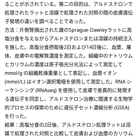
ることが示されている。第二の目的は、アルドステロンで
処理されたラットと溶媒で処理された対照の間の皮膚遺伝
子発現の違いを調べることであった。
方法：片側腎摘出された雄のSprague-Dawleyラットに高
塩分食を与えながらアルドステロンまたは溶媒の持続注入
を施した。高塩分食摂取後2日および14日後に、血漿、屠
体、皮膚中の電解質濃度を測定した。組織中のナトリウム
とカリウムの濃度は原子吸光分光法によって測定して
mmol/g の組織乾燥重量として表記し、血漿イオン
(mmol/L) はイオン選択電極を使用して測定した。RNA シ
ーケンシング (RNAseq) を使用して皮膚で差異的に発現す
る遺伝子を同定し、アルドステロン治療に関連する生物学
的プロセスの探索のために遺伝子セット濃縮分析 (GSEA)
を行った。
結果：高塩分食の2日後、アルドステロン処理ラットは溶
媒で処理された対照と比較して皮膚および血漿のカリウム