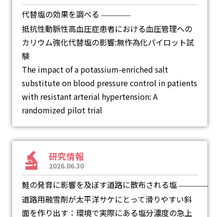
代替塩の効果を調べる
―
抵抗性動脈性高血圧症患者における血圧管理への
カリウム強化代替塩の影響:無作為化パイロット試
験
The impact of a potassium-enriched salt
substitute on blood pressure control in patients
with resistant arterial hypertension: A
randomized pilot trial
研究情報
2026.06.30
鮭の発育に影響を及ぼす道路に散布される塩
―
道路用融雪剤が太平洋サケにとって滑りやすい斜
面を作り出す：環境で実際にある塩分濃度の急上