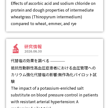
Effects of ascorbic acid and sodium chloride on
protein and dough properties of intermediate
wheatgrass (Thinopyrum intermedium)
compared to wheat, emmer, and rye
研究情報
2026.06.30
代替塩の効果を調べる
―
抵抗性動脈性高血圧症患者における血圧管理への
カリウム強化代替塩の影響:無作為化パイロット試
験
The impact of a potassium-enriched salt
substitute on blood pressure control in patients
with resistant arterial hypertension: A