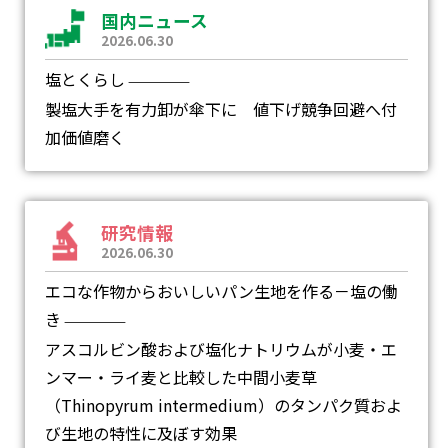
国内ニュース
2026.06.30
塩とくらし
―
製塩大手を有力卸が傘下に 値下げ競争回避へ付
加価値磨く
研究情報
2026.06.30
エコな作物からおいしいパン生地を作る－塩の働
き
―
アスコルビン酸および塩化ナトリウムが小麦・エ
ンマー・ライ麦と比較した中間小麦草
（Thinopyrum intermedium）のタンパク質およ
び生地の特性に及ぼす効果