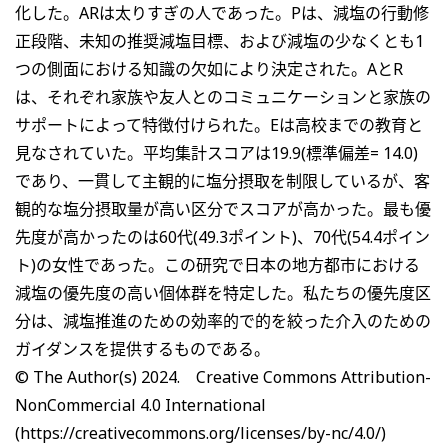
化した。ARは太りすぎの人であった。Pは、減塩の行動修
正段階、未知の推奨減塩目標、および減塩の少なくとも1
つの側面における知識の欠如により決定された。AとR
は、それぞれ家族や友人とのコミュニケーションと家族の
サポートによって特徴付けられた。Eは高校までの教育と
見なされていた。平均集計スコアは19.9(標準偏差= 14.0)
であり、一貫して主観的に塩分摂取を制限しているが、客
観的な塩分摂取量が高い区分でスコアが高かった。最も優
先度が高かったのは60代(49.3ポイント)、70代(54.4ポイン
ト)の女性であった。この研究で日本の地方都市における
減塩の優先度の高い個体群を特定した。私たちの優先度区
分は、減塩推進のための効率的で的を絞った介入のための
ガイダンスを提供するものである。
© The Author(s) 2024. Creative Commons Attribution-
NonCommercial 4.0 International
(https://creativecommons.org/licenses/by-nc/4.0/)