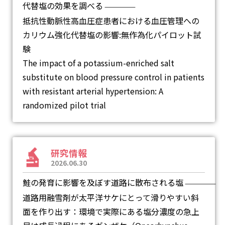
代替塩の効果を調べる
―
抵抗性動脈性高血圧症患者における血圧管理への
カリウム強化代替塩の影響:無作為化パイロット試
験
The impact of a potassium-enriched salt
substitute on blood pressure control in patients
with resistant arterial hypertension: A
randomized pilot trial
研究情報
2026.06.30
鮭の発育に影響を及ぼす道路に散布される塩
―
道路用融雪剤が太平洋サケにとって滑りやすい斜
面を作り出す：環境で実際にある塩分濃度の急上