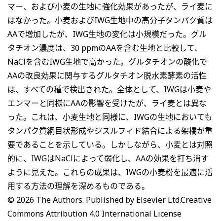
マー、および小麦の生地に強化効果があったが、ライ麦に
はなかった。小麦およびIWG生地中の高分子タンパク質は
AAで増加したが、IWG生地の変化は小規模だった。グル
タチオン濃度は、30 ppmのAAを含む生地と比較して、
NaClを含むIWG生地で高かった。グルタチオンの酸化で
AAの改良効果に関与するグルタチオン脱水素酵素の活性
は、すべての種で検出された。全体として、IWGは小麦や
エンマーと同様にAAの影響を受けたが、ライ麦とは異な
った。これは、小麦生地と同様に、IWGの生地においても
タンパク質網目状形成やジスルフィド結合による架橋が重
要であることを示している。しかしながら、小麦とは対照
的に、IWGはNaClによって弱化し、AAの効果を打ち消す
ように見えた。これらの成果は、IWGの小麦粉を最適に活
用する方法の理解を深めるものである。
© 2026 The Authors. Published by Elsevier Ltd.Creative
Commons Attribution 4.0 International License