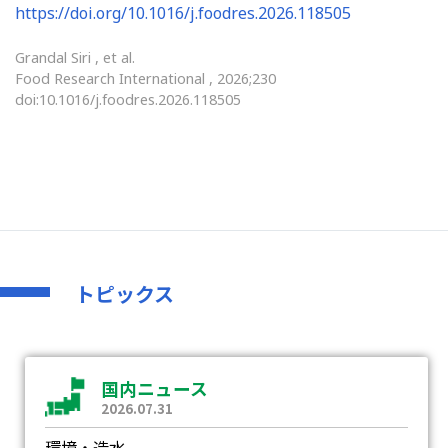
https://doi.org/10.1016/j.foodres.2026.118505
Grandal Siri , et al.
Food Research International , 2026;230
doi:10.1016/j.foodres.2026.118505
トピックス
国内ニュース
2026.07.31
環境・造水