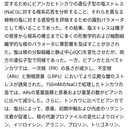
定するためにビアンカとトンカワの遺伝子型の塩ストレス
(NaCl)に対する根系応答を分析すること、それらを異なる
植物の塩に対する感受性を評価するための識別パラメータ
として用いることであった。その結果、塩ストレスは種子
の発芽から根系の確立までに多くの形態学的および細胞組
織学的な根のパラメータに悪影響を及ぼすことが示され
た。塩は根の分裂組織と静止中心(QC)を変化させたが、両
方の遺伝子型で同様であった。一方、ビアンカと比べてト
ンカワでは、一次根（PR）の長さが減少し、不定根
（ARs）と側根原基（LRPs）においてより広範な酸化スト
レスが誘発された。150mMのNaClで処理したトンカワの
苗では、ARsの茎葉面積と原基および葉茎の数がビアンカ
に比べて減少した。さらに、トンカワに比べてビアンカで
は、塩分によって、原基、初期中軸および内皮のリグニン
沈着が促進し、根の代謝プロファイルの変化によりロイシ
ン、イソロイシン、アラニン、プロリン、トリゴネリン、