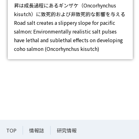
昇は成長過程にあるギンザケ（Oncorhynchus
kisutch）に致死的および非致死的な影響を与える
Road salt creates a slippery slope for pacific
salmon: Environmentally realistic salt pulses
have lethal and sublethal effects on developing
coho salmon (Oncorhynchus kisutch)
TOP
情報誌
研究情報