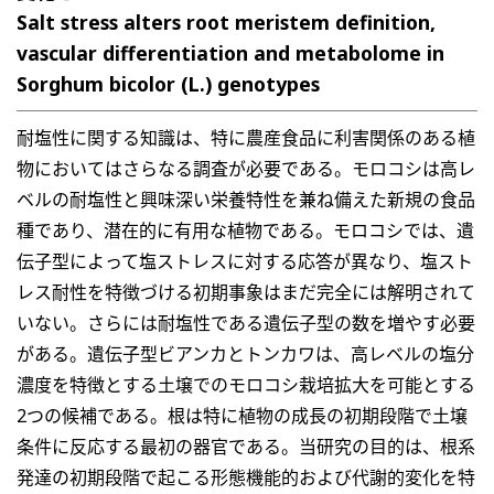
Salt stress alters root meristem definition,
vascular differentiation and metabolome in
Sorghum bicolor (L.) genotypes
耐塩性に関する知識は、特に農産食品に利害関係のある植
物においてはさらなる調査が必要である。モロコシは高レ
ベルの耐塩性と興味深い栄養特性を兼ね備えた新規の食品
種であり、潜在的に有用な植物である。モロコシでは、遺
伝子型によって塩ストレスに対する応答が異なり、塩スト
レス耐性を特徴づける初期事象はまだ完全には解明されて
いない。さらには耐塩性である遺伝子型の数を増やす必要
がある。遺伝子型ビアンカとトンカワは、高レベルの塩分
濃度を特徴とする土壌でのモロコシ栽培拡大を可能とする
2つの候補である。根は特に植物の成長の初期段階で土壌
条件に反応する最初の器官である。当研究の目的は、根系
発達の初期段階で起こる形態機能的および代謝的変化を特