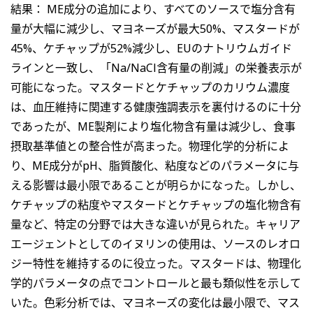
結果： ME成分の追加により、すべてのソースで塩分含有
量が大幅に減少し、マヨネーズが最大50%、マスタードが
45%、ケチャップが52%減少し、EUのナトリウムガイド
ラインと一致し、「Na/NaCl含有量の削減」の栄養表示が
可能になった。マスタードとケチャップのカリウム濃度
は、血圧維持に関連する健康強調表示を裏付けるのに十分
であったが、ME製剤により塩化物含有量は減少し、食事
摂取基準値との整合性が高まった。物理化学的分析によ
り、ME成分がpH、脂質酸化、粘度などのパラメータに与
える影響は最小限であることが明らかになった。しかし、
ケチャップの粘度やマスタードとケチャップの塩化物含有
量など、特定の分野では大きな違いが見られた。キャリア
エージェントとしてのイヌリンの使用は、ソースのレオロ
ジー特性を維持するのに役立った。マスタードは、物理化
学的パラメータの点でコントロールと最も類似性を示して
いた。色彩分析では、マヨネーズの変化は最小限で、マス