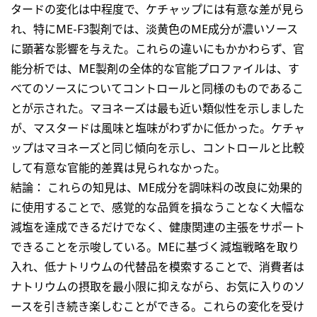
タードの変化は中程度で、ケチャップには有意な差が見ら
れ、特にME-F3製剤では、淡黄色のME成分が濃いソース
に顕著な影響を与えた。これらの違いにもかかわらず、官
能分析では、ME製剤の全体的な官能プロファイルは、す
べてのソースについてコントロールと同様のものであるこ
とが示された。マヨネーズは最も近い類似性を示しました
が、マスタードは風味と塩味がわずかに低かった。ケチャ
ップはマヨネーズと同じ傾向を示し、コントロールと比較
して有意な官能的差異は見られなかった。
結論： これらの知見は、ME成分を調味料の改良に効果的
に使用することで、感覚的な品質を損なうことなく大幅な
減塩を達成できるだけでなく、健康関連の主張をサポート
できることを示唆している。MEに基づく減塩戦略を取り
入れ、低ナトリウムの代替品を模索することで、消費者は
ナトリウムの摂取を最小限に抑えながら、お気に入りのソ
ースを引き続き楽しむことができる。これらの変化を受け