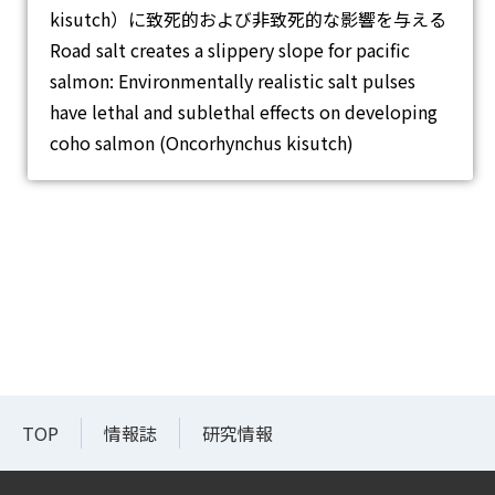
kisutch）に致死的および非致死的な影響を与える
Road salt creates a slippery slope for pacific
salmon: Environmentally realistic salt pulses
have lethal and sublethal effects on developing
coho salmon (Oncorhynchus kisutch)
TOP
情報誌
研究情報