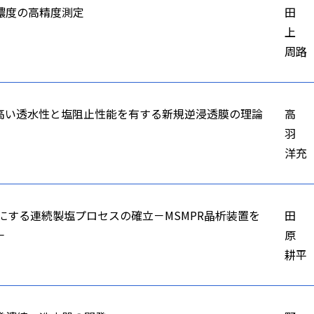
濃度の高精度測定
田
上
周路
高い透水性と塩阻止性能を有する新規逆浸透膜の理論
高
羽
洋充
能にする連続製塩プロセスの確立－MSMPR晶析装置を
田
－
原
耕平