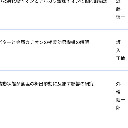
いた臭化物イオンとアルカリ金属イオンの協同的輸送
近
藤
慎一
ビターと金属カチオンの相乗効果機構の解明
坂
入
正敏
流動状態が食塩の析出挙動に及ぼす影響の研究
外
輪
健一
郎