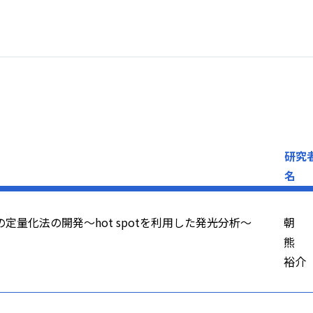
研究
名
定量化法の開発～hot spotを利用した発光分析～
朝
熊
裕介