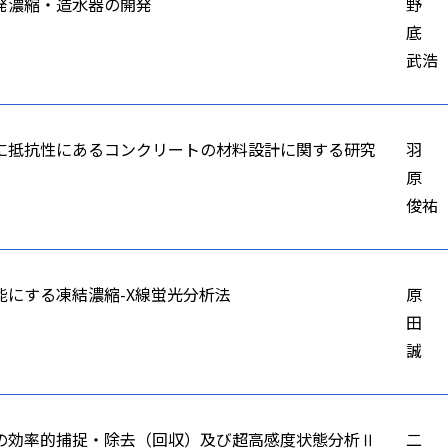
発濃縮・造水器の開発
野
底
武浩
に抵抗性にあるコンクリートの材料設計に関する研究
羽
原
俊祐
能にする凍結濃縮-X線蛍光分析法
原
田
誠
の効率的捕捉・除去（回収）及び超高感度状態分析Ⅱ
二