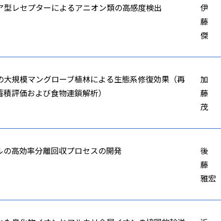
ア型レセプターによるアニオン類の高感度検出
伊
藤
傑
の大規模マングローブ植林による生態系修復効果（再
加
蓄積評価および食物連鎖解析）
藤
茂
ルの高効率分離回収プロセスの開発
後
藤
雅宏