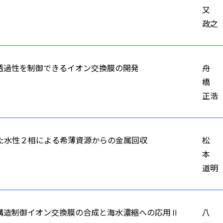
又
政之
透過性を制御できるイオン交換膜の開発
舟
橋
正浩
た水性２相による希薄資源からの金属回収
松
本
道明
構造制御イオン交換膜の合成と海水濃縮への応用Ⅱ
八