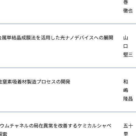
巻
徹也
よる金属単結晶成膜法を活用した光ナノデバイスへの展開
山
口
堅三
性窒素吸着材製造プロセスの開発
和
嶋
隆昌
シウムチャネルの局在異常を改善するケミカルシャペ
五十
探索
里