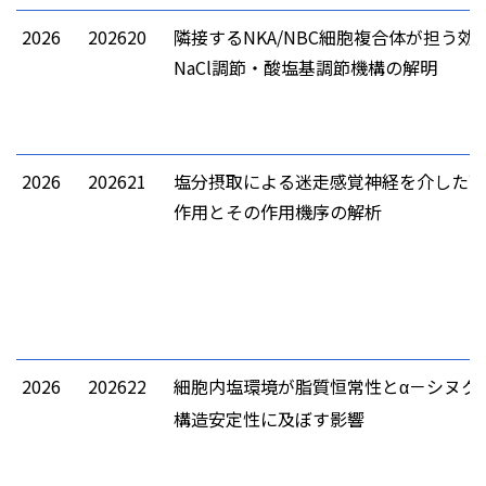
2026
202620
隣接するNKA/NBC細胞複合体が担う効
NaCl調節・酸塩基調節機構の解明
2026
202621
塩分摂取による迷走感覚神経を介した耐
作用とその作用機序の解析
2026
202622
細胞内塩環境が脂質恒常性と
－シヌク
α
構造安定性に及ぼす影響