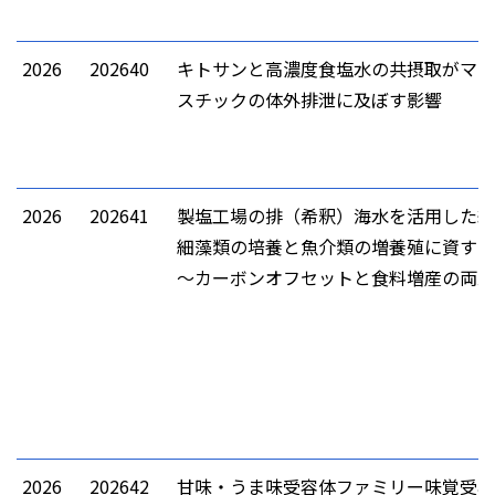
2026
202640
キトサンと高濃度食塩水の共摂取がマイ
スチックの体外排泄に及ぼす影響
2026
202641
製塩工場の排（希釈）海水を活用した継
細藻類の培養と魚介類の増養殖に資する
～カーボンオフセットと食料増産の両立
2026
202642
甘味・うま味受容体ファミリー味覚受容