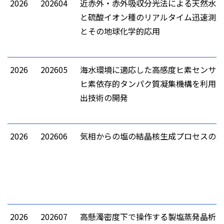
2026
202604
近赤外・赤外吸収分光法による天然水中
と硫酸イオン種のリアルタイム迅速測定
とその地球化学的応用
2026
202605
海水環境に適応した高感度ヒ素センサー
ヒ素依存的タンパク質凝集機構を利用し
出技術の開発
2026
202606
気相からの塩の結晶核生成プロセスの解
2026
202607
高懸濁密度下で操作する製塩蒸発晶析で