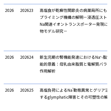
2026
202623
高塩食が乾癬性関節炎の病巣局所にもた
プライミング機構の解明－浸透圧ストレ
Na関連イオントランスポーター発現に
物モデル研究－
2026
202624
新生児期の腎機能発達におけるNa⁺-脂
能的意義：母乳由来脂質と電解質バラン
作用解析
⁺
2026
202625
高塩負荷によるNa
動態異常とグリア活
するglymphatic障害とその可塑性の解